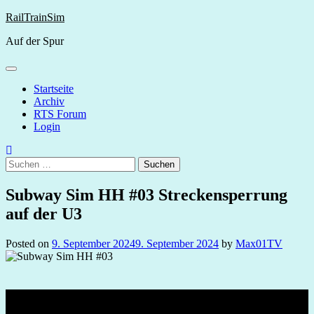
Skip
RailTrainSim
to
Auf der Spur
content
Startseite
Archiv
RTS Forum
Login
Suchen
nach:
Subway Sim HH #03 Streckensperrung
auf der U3
Posted on
9. September 2024
9. September 2024
by
Max01TV