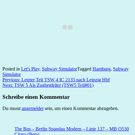
Posted in
Let's Play
,
Subway Simulator
Tagged
Hamburg
,
Subway
Simulator
Beitragsnavigation
Previous:
Letzter Teil TSW 4 IC 2135 nach Leipzig Hbf
Next:
TSW 5 Als Zugbegleiter (TSW5 Teil#01)
Schreibe einen Kommentar
Du musst
angemeldet
sein, um einen Kommentar abzugeben.
The Bus – Berlin Spandau Modern – Linie 137 – MB O530
Citaro (Beta)