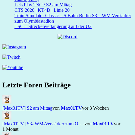
Lets Play TSC / S2 am Mittag
CTS 2026 | KT4D | Linie 20
Train Simulator Classic – S Bahn Berlin S3 – WM Verstärker
zum Olymbiastadion
TSC – Streckenverlängerung auf der U2
Letzte Foren Beiträge
[Max01TV] S2 am Mittag
von
Max01TV
vor 3 Wochen
[Max01TV] S3- WM-Verstärker zum O …
von
Max01TV
vor
1 Monat