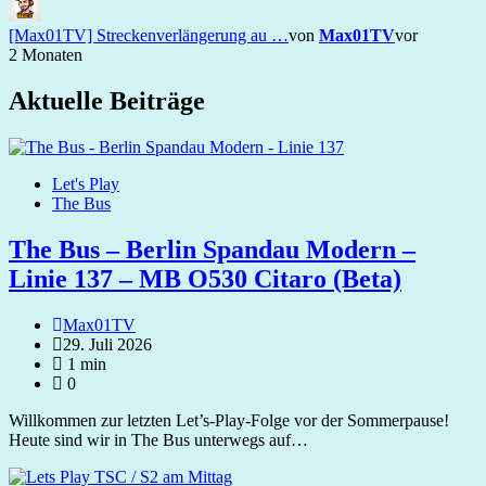
[Max01TV] Streckenverlängerung au …
von
Max01TV
vor
2 Monaten
Aktuelle Beiträge
Let's Play
The Bus
The Bus – Berlin Spandau Modern –
Linie 137 – MB O530 Citaro (Beta)
Max01TV
29. Juli 2026
1 min
0
Willkommen zur letzten Let’s‑Play‑Folge vor der Sommerpause!
Heute sind wir in The Bus unterwegs auf…