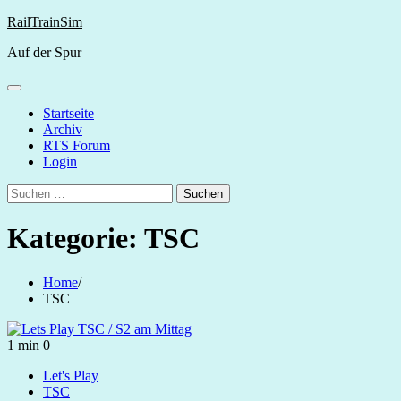
Skip
RailTrainSim
to
Auf der Spur
content
Startseite
Archiv
RTS Forum
Login
Suchen
nach:
Kategorie:
TSC
Home
TSC
1 min
0
Let's Play
TSC