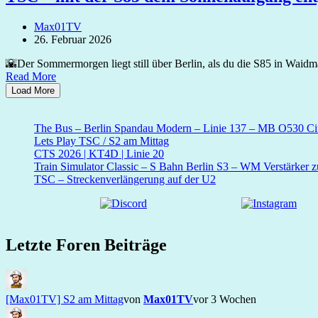
Max01TV
26. Februar 2026
🌇Der Sommermorgen liegt still über Berlin, als du die S85 in Wa
Read More
Load More
The Bus – Berlin Spandau Modern – Linie 137 – MB O530 Cit
Lets Play TSC / S2 am Mittag
CTS 2026 | KT4D | Linie 20
Train Simulator Classic – S Bahn Berlin S3 – WM Verstärker 
TSC – Streckenverlängerung auf der U2
Letzte Foren Beiträge
[Max01TV] S2 am Mittag
von
Max01TV
vor 3 Wochen