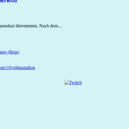
idmannslust übernimmst. Nach dem…
aro (Beta)
zum Olymbiastadion