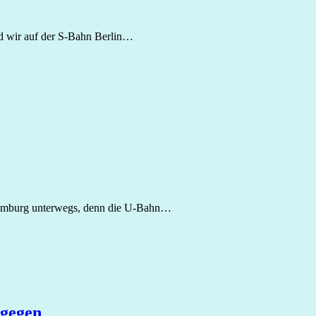
nd wir auf der S‑Bahn Berlin…
 Hamburg unterwegs, denn die U‑Bahn…
tgegen