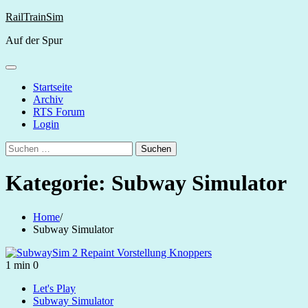
Skip
RailTrainSim
to
Auf der Spur
content
Startseite
Archiv
RTS Forum
Login
Suchen
nach:
Kategorie:
Subway Simulator
Home
Subway Simulator
1 min
0
Let's Play
Subway Simulator