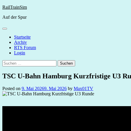
Skip
RailTrainSim
to
Auf der Spur
content
Startseite
Archiv
RTS Forum
Login
Suchen
nach:
TSC U-Bahn Hamburg Kurzfristige U3 R
Posted on
9. Mai 2026
9. Mai 2026
by
Max01TV