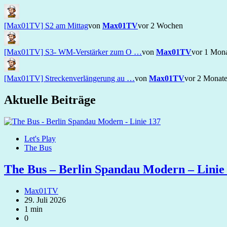
[Max01TV] S2 am Mittag
von
Max01TV
vor 2 Wochen
[Max01TV] S3- WM-Verstärker zum O …
von
Max01TV
vor 1 Mon
[Max01TV] Streckenverlängerung au …
von
Max01TV
vor 2 Monat
Aktuelle Beiträge
Let's Play
The Bus
The Bus – Berlin Spandau Modern – Linie
Max01TV
29. Juli 2026
1 min
0