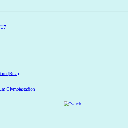
e U7
aro (Beta)
zum Olymbiastadion