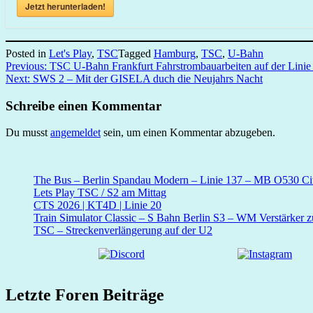
Jetzt herunterladen!
Posted in
Let's Play
,
TSC
Tagged
Hamburg
,
TSC
,
U-Bahn
Beitragsnavigation
Previous:
TSC U-Bahn Frankfurt Fahrstrombauarbeiten auf der Lini
Next:
SWS 2 – Mit der GISELA duch die Neujahrs Nacht
Schreibe einen Kommentar
Du musst
angemeldet
sein, um einen Kommentar abzugeben.
The Bus – Berlin Spandau Modern – Linie 137 – MB O530 Cit
Lets Play TSC / S2 am Mittag
CTS 2026 | KT4D | Linie 20
Train Simulator Classic – S Bahn Berlin S3 – WM Verstärker 
TSC – Streckenverlängerung auf der U2
Letzte Foren Beiträge