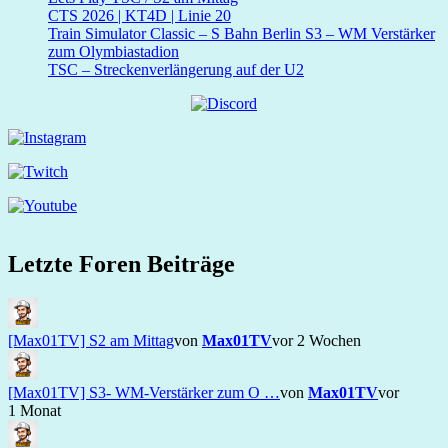
CTS 2026 | KT4D | Linie 20
Train Simulator Classic – S Bahn Berlin S3 – WM Verstärker
zum Olymbiastadion
TSC – Streckenverlängerung auf der U2
Letzte Foren Beiträge
[Max01TV] S2 am Mittag
von
Max01TV
vor 2 Wochen
[Max01TV] S3- WM-Verstärker zum O …
von
Max01TV
vor
1 Monat