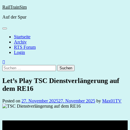
Skip
RailTrainSim
to
Auf der Spur
content
Startseite
Archiv
RTS Forum
Login
Suchen
nach:
Let’s Play TSC Dienstverlängerung auf
dem RE16
Posted on
27. November 2025
27. November 2025
by
Max01TV