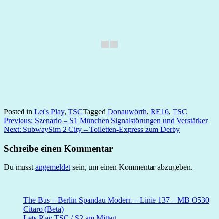
Posted in
Let's Play
,
TSC
Tagged
Donauwörth
,
RE16
,
TSC
Beitragsnavigation
Previous:
Szenario – S1 München Signalstörungen und Verstärker
Next:
SubwaySim 2 City – Toiletten-Express zum Derby
Schreibe einen Kommentar
Du musst
angemeldet
sein, um einen Kommentar abzugeben.
The Bus – Berlin Spandau Modern – Linie 137 – MB O530
Citaro (Beta)
Lets Play TSC / S2 am Mittag