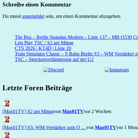
Schreibe einen Kommentar
Du musst
angemeldet
sein, um einen Kommentar abzugeben.
The Bus – Berlin Spandau Modern – Linie 137 – MB O530 Cit
Lets Play TSC / S2 am Mittag
CTS 2026 | KT4D | Linie 20
Train Simulator Classic – S Bahn Berlin S3 – WM Verstärker 
TSC – Streckenverlängerung auf der U2
Letzte Foren Beiträge
[Max01TV] S2 am Mittag
von
Max01TV
vor 2 Wochen
[Max01TV] S3- WM-Verstärker zum O …
von
Max01TV
vor 1 Mon