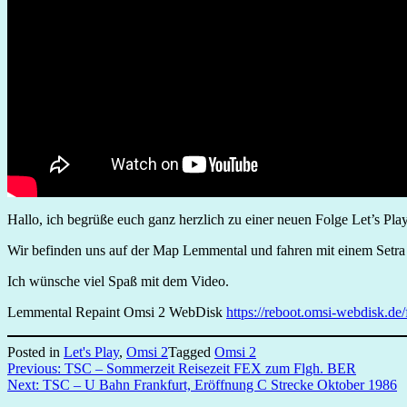
Hallo, ich begrüße euch ganz herzlich zu einer neuen Folge Let’s P
Wir befinden uns auf der Map Lemmental und fahren mit einem Setr
Ich wünsche viel Spaß mit dem Video.
Lemmental Repaint Omsi 2 WebDisk
https://reboot.omsi-webdisk.de/
Posted in
Let's Play
,
Omsi 2
Tagged
Omsi 2
Beitragsnavigation
Previous:
TSC – Sommerzeit Reisezeit FEX zum Flgh. BER
Next:
TSC – U Bahn Frankfurt, Eröffnung C Strecke Oktober 1986