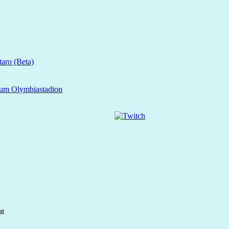
aro (Beta)
zum Olymbiastadion
at