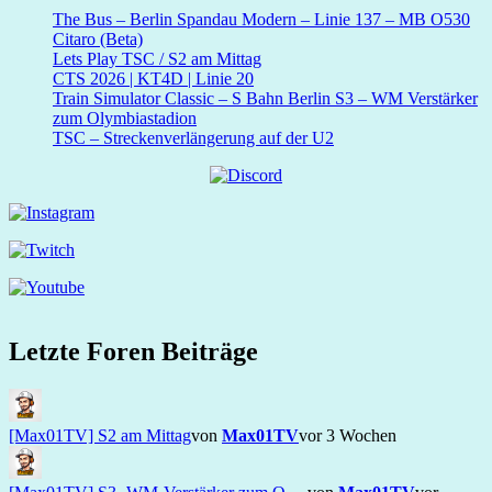
The Bus – Berlin Spandau Modern – Linie 137 – MB O530
Citaro (Beta)
Lets Play TSC / S2 am Mittag
CTS 2026 | KT4D | Linie 20
Train Simulator Classic – S Bahn Berlin S3 – WM Verstärker
zum Olymbiastadion
TSC – Streckenverlängerung auf der U2
Letzte Foren Beiträge
[Max01TV] S2 am Mittag
von
Max01TV
vor 3 Wochen