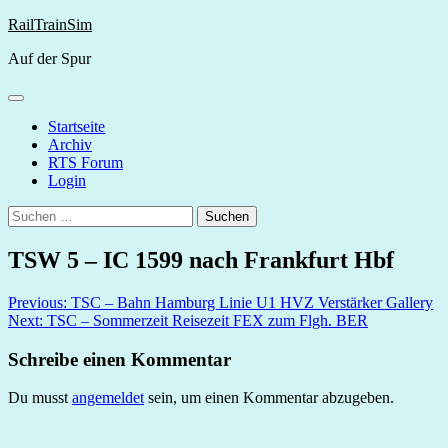
Skip
RailTrainSim
to
Auf der Spur
content
Startseite
Archiv
RTS Forum
Login
Suchen
nach:
TSW 5 – IC 1599 nach Frankfurt Hbf
Beitragsnavigation
Previous:
TSC – Bahn Hamburg Linie U1 HVZ Verstärker Gallery
Next:
TSC – Sommerzeit Reisezeit FEX zum Flgh. BER
Schreibe einen Kommentar
Du musst
angemeldet
sein, um einen Kommentar abzugeben.