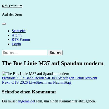
Skip
RailTrainSim
to
Auf der Spur
content
Startseite
Archiv
RTS Forum
Login
Suchen
nach:
The Bus Linie M37 auf Spandau modern
Beitragsnavigation
Previous:
SC SBahn Berlin S46 bei Starkregen Pendelverkehr
Next:
CTS-2026 LiveStream am Nachmittag
Schreibe einen Kommentar
Du musst
angemeldet
sein, um einen Kommentar abzugeben.