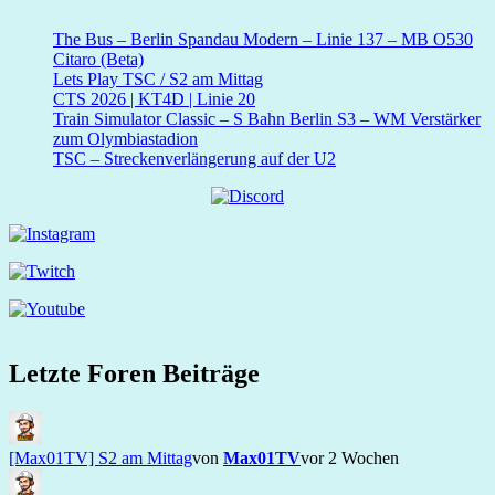
The Bus – Berlin Spandau Modern – Linie 137 – MB O530
Citaro (Beta)
Lets Play TSC / S2 am Mittag
CTS 2026 | KT4D | Linie 20
Train Simulator Classic – S Bahn Berlin S3 – WM Verstärker
zum Olymbiastadion
TSC – Streckenverlängerung auf der U2
Letzte Foren Beiträge
[Max01TV] S2 am Mittag
von
Max01TV
vor 2 Wochen