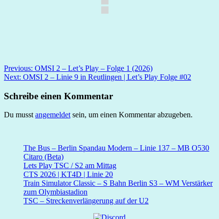
Beitragsnavigation
Previous:
OMSI 2 – Let’s Play – Folge 1 (2026)
Next:
OMSI 2 – Linie 9 in Reutlingen | Let’s Play Folge #02
Schreibe einen Kommentar
Du musst
angemeldet
sein, um einen Kommentar abzugeben.
The Bus – Berlin Spandau Modern – Linie 137 – MB O530
Citaro (Beta)
Lets Play TSC / S2 am Mittag
CTS 2026 | KT4D | Linie 20
Train Simulator Classic – S Bahn Berlin S3 – WM Verstärker
zum Olymbiastadion
TSC – Streckenverlängerung auf der U2