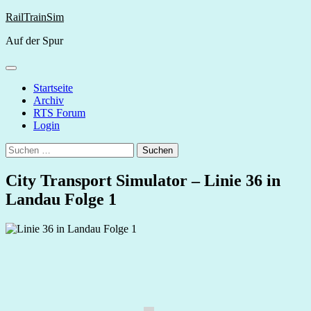
Skip
RailTrainSim
to
Auf der Spur
content
Startseite
Archiv
RTS Forum
Login
Suchen
nach:
City Transport Simulator – Linie 36 in
Landau Folge 1