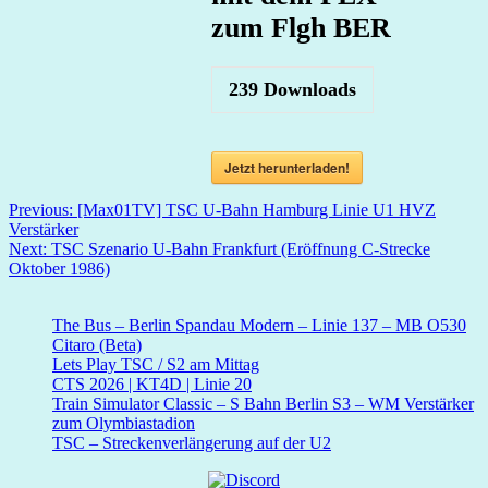
zum Flgh BER
239
Downloads
Jetzt herunterladen!
Beitragsnavigation
Previous:
[Max01TV] TSC U-Bahn Hamburg Linie U1 HVZ
Verstärker
Next:
TSC Szenario U-Bahn Frankfurt (Eröffnung C-Strecke
Oktober 1986)
The Bus – Berlin Spandau Modern – Linie 137 – MB O530
Citaro (Beta)
Lets Play TSC / S2 am Mittag
CTS 2026 | KT4D | Linie 20
Train Simulator Classic – S Bahn Berlin S3 – WM Verstärker
zum Olymbiastadion
TSC – Streckenverlängerung auf der U2