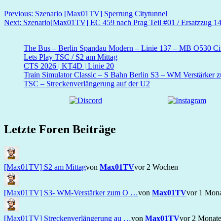
Beitragsnavigation
Previous:
Szenario [Max01TV] Sperrung Citytunnel
Next:
Szenario[Max01TV] EC 459 nach Prag Teil #01 / Ersatzzug 14
The Bus – Berlin Spandau Modern – Linie 137 – MB O530 Cit
Lets Play TSC / S2 am Mittag
CTS 2026 | KT4D | Linie 20
Train Simulator Classic – S Bahn Berlin S3 – WM Verstärker 
TSC – Streckenverlängerung auf der U2
Letzte Foren Beiträge
[Max01TV] S2 am Mittag
von
Max01TV
vor 2 Wochen
[Max01TV] S3- WM-Verstärker zum O …
von
Max01TV
vor 1 Mon
[Max01TV] Streckenverlängerung au …
von
Max01TV
vor 2 Monat