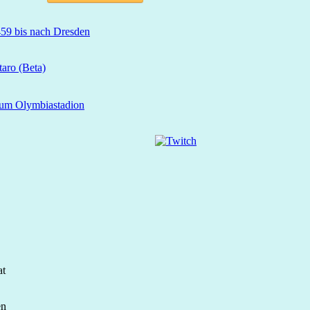
59 bis nach Dresden
aro (Beta)
zum Olymbiastadion
at
en