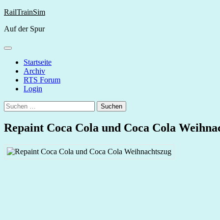
Skip
RailTrainSim
to
Auf der Spur
content
Startseite
Archiv
RTS Forum
Login
Suchen
nach:
Repaint Coca Cola und Coca Cola Weihna