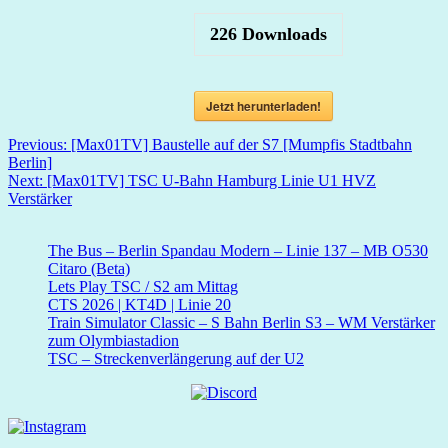
226
Downloads
Jetzt herunterladen!
Beitragsnavigation
Previous:
[Max01TV] Baustelle auf der S7 [Mumpfis Stadtbahn
Berlin]
Next:
[Max01TV] TSC U-Bahn Hamburg Linie U1 HVZ
Verstärker
The Bus – Berlin Spandau Modern – Linie 137 – MB O530
Citaro (Beta)
Lets Play TSC / S2 am Mittag
CTS 2026 | KT4D | Linie 20
Train Simulator Classic – S Bahn Berlin S3 – WM Verstärker
zum Olymbiastadion
TSC – Streckenverlängerung auf der U2