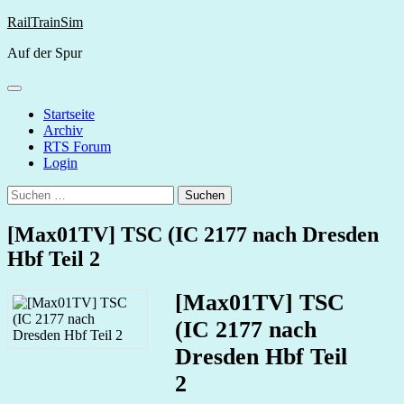
Skip
RailTrainSim
to
Auf der Spur
content
Startseite
Archiv
RTS Forum
Login
Suchen
nach:
[Max01TV] TSC (IC 2177 nach Dresden
Hbf Teil 2
[Max01TV] TSC
(IC 2177 nach
Dresden Hbf Teil
2