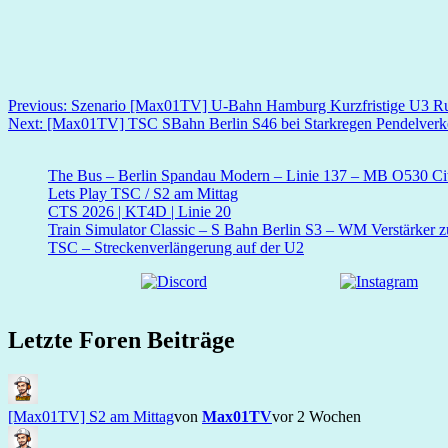
Beitragsnavigation
Previous:
Szenario [Max01TV] U-Bahn Hamburg Kurzfristige U3 R
Next:
[Max01TV] TSC SBahn Berlin S46 bei Starkregen Pendelverk
The Bus – Berlin Spandau Modern – Linie 137 – MB O530 Cit
Lets Play TSC / S2 am Mittag
CTS 2026 | KT4D | Linie 20
Train Simulator Classic – S Bahn Berlin S3 – WM Verstärker 
TSC – Streckenverlängerung auf der U2
Letzte Foren Beiträge
[Max01TV] S2 am Mittag
von
Max01TV
vor 2 Wochen