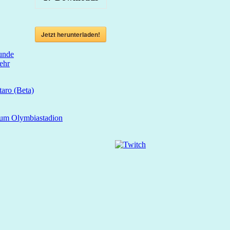
Jetzt herunterladen!
unde
ehr
aro (Beta)
zum Olymbiastadion