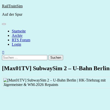
Skip
RailTrainSim
to
Auf der Spur
content
Startseite
Archiv
RTS Forum
Login
Suchen
nach:
[Max01TV] SubwaySim 2 – U‑Bahn Berlin 